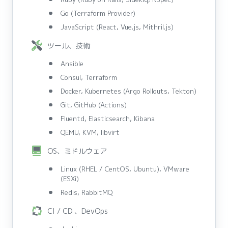
Go (Terraform Provider)
JavaScript (React, Vue.js, Mithril.js)
ツール、技術
Ansible
Consul, Terraform
Docker, Kubernetes (Argo Rollouts, Tekton)
Git, GitHub (Actions)
Fluentd, Elasticsearch, Kibana
QEMU, KVM, libvirt
OS、ミドルウェア
Linux (RHEL / CentOS, Ubuntu), VMware
(ESXi)
Redis, RabbitMQ
CI / CD 、DevOps